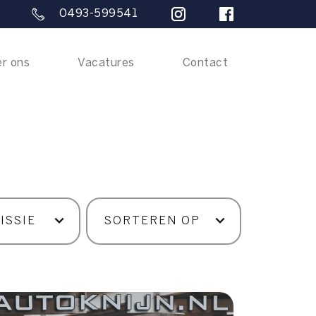
0493-599541
r ons
Vacatures
Contact