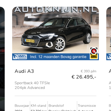
Audi A3
€ 393 p/m
€ 26.495,-
Sportback 40 TFSIe
A
204pk Advanced
1
edition
e
Bouwjaar
KM-stand
Brandstof
Transmissie
B