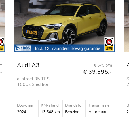
Audi A3
/m
€ 575 p/m
-
€ 39.395,-
allstreet 35 TFSI
S
150pk S edition
2
C
Bouwjaar
KM-stand
Brandstof
Transmissie
B
2024
13.548 km
Benzine
Automaat
2