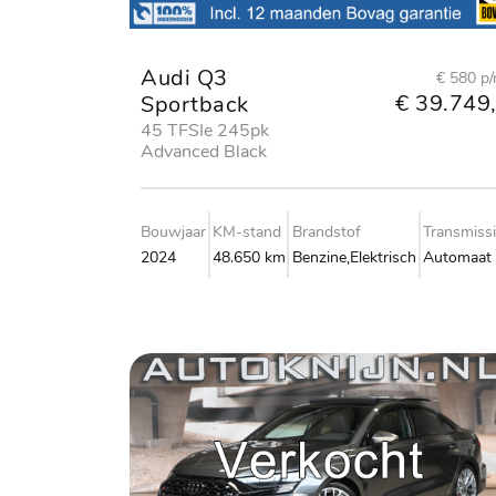
Audi Q3
€ 580 p
€ 39.749,
Sportback
45 TFSIe 245pk
Advanced Black
edition
Bouwjaar
KM-stand
Brandstof
Transmiss
2024
48.650 km
Benzine,Elektrisch
Automaat