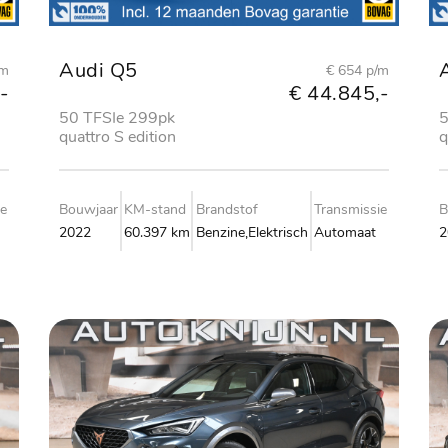
Audi Q5
/m
€ 654 p/m
-
€ 44.845,-
50 TFSIe 299pk
5
quattro S edition
q
ie
Bouwjaar
KM-stand
Brandstof
Transmissie
B
2022
60.397 km
Benzine,Elektrisch
Automaat
2