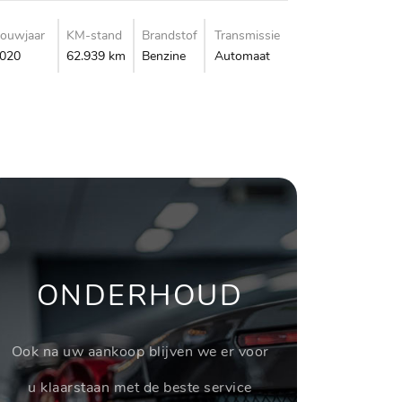
ouwjaar
KM-stand
Brandstof
Transmissie
020
62.939 km
Benzine
Automaat
ONDERHOUD
Ook na uw aankoop blijven we er voor
u klaarstaan met de beste service