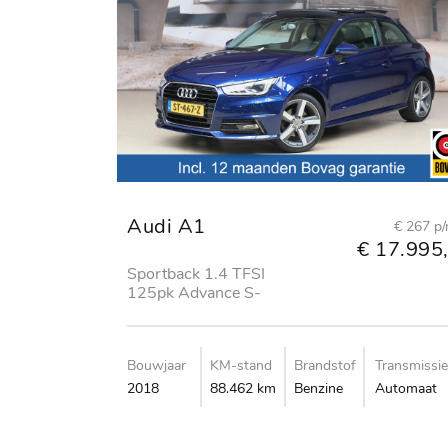
Audi A1
€ 267 p
€ 17.995,
Sportback 1.4 TFSI
125pk Advance S-
Line
Bouwjaar
KM-stand
Brandstof
Transmissie
2018
88.462 km
Benzine
Automaat