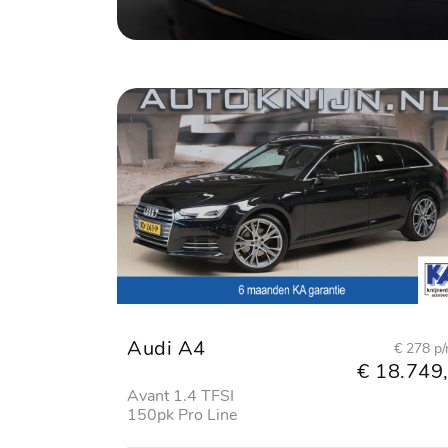
Audi A4
€ 278 p
€ 18.749,
Avant 1.4 TFSI
150pk Pro Line