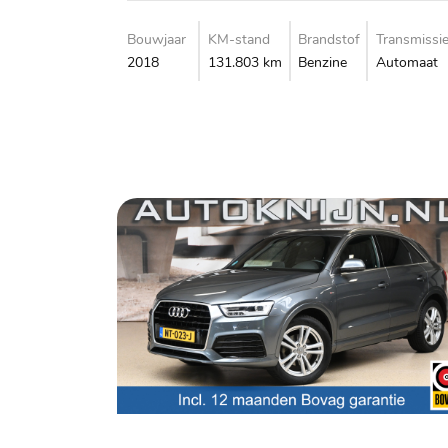
Bouwjaar
KM-stand
Brandstof
Transmissi
2018
131.803 km
Benzine
Automaat