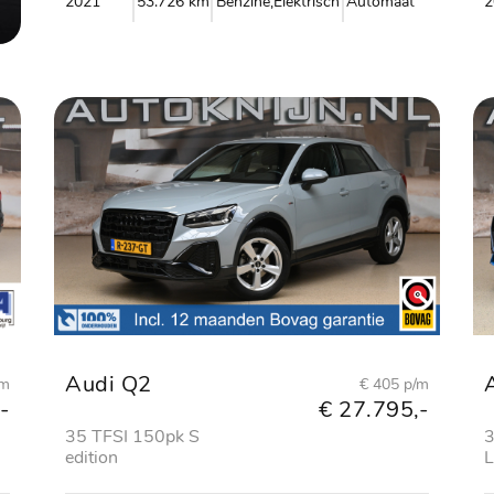
2021
53.726 km
Benzine,Elektrisch
Automaat
2
Audi Q2
/m
€ 405 p/m
-
€ 27.795,-
35 TFSI 150pk S
3
edition
L