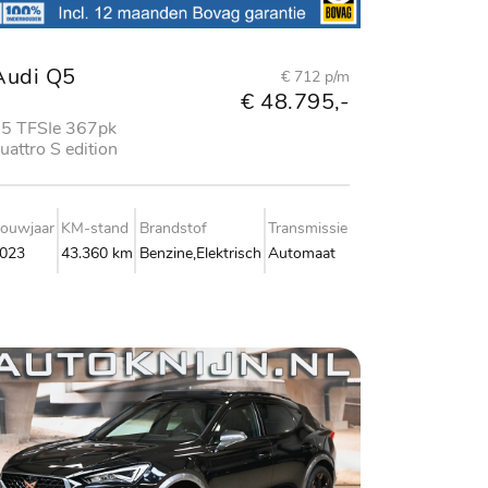
Audi Q5
€ 712 p/m
€ 48.795,-
5 TFSIe 367pk
uattro S edition
ouwjaar
KM-stand
Brandstof
Transmissie
023
43.360 km
Benzine,Elektrisch
Automaat