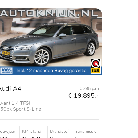
Audi A4
€ 295 p/m
€ 19.895,-
vant 1.4 TFSI
50pk Sport S-Line
dition
ouwjaar
KM-stand
Brandstof
Transmissie