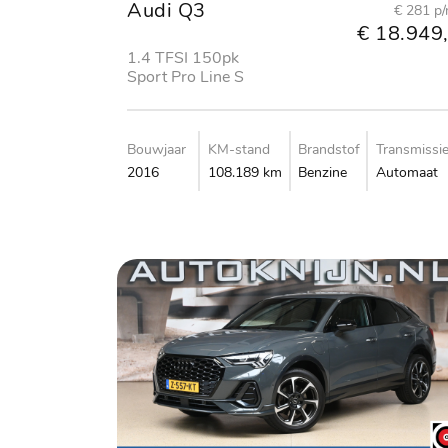
Audi Q3
€ 281 p
€ 18.949,
1.4 TFSI 150pk
Sport Pro Line S
Bouwjaar
KM-stand
Brandstof
Transmissi
2016
108.189 km
Benzine
Automaat