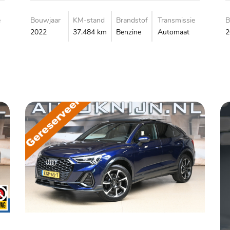
e
Bouwjaar
KM-stand
Brandstof
Transmissie
B
2022
37.484 km
Benzine
Automaat
2