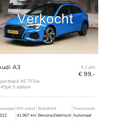
Audi A3
€ 2 p/m
€ 99,-
portback 45 TFSIe
45pk S edition
ompetition
ouwjaar
KM-stand
Brandstof
Transmissie
022
41.967 km
Benzine,Elektrisch
Automaat