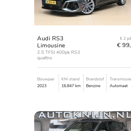
Audi RS3
€ 2 p
€ 99,
Limousine
2.5 TFSI 400pk RS3
quattro
Bouwjaar
KM-stand
Brandstof
Transmissie
2023
16.847 km
Benzine
Automaat