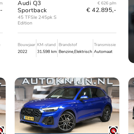
Audi Q3
/m
€ 626 p/m
-
€ 42.895,-
Sportback
45 TFSIe 245pk S
Edition
e
Bouwjaar
KM-stand
Brandstof
Transmissie
2022
31.598 km
Benzine,Elektrisch
Automaat