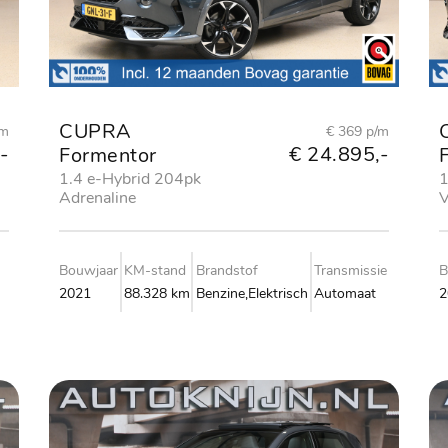
CUPRA
/m
€ 369 p/m
-
€ 24.895,-
Formentor
1.4 e-Hybrid 204pk
1
Adrenaline
V
Bouwjaar
KM-stand
Brandstof
Transmissie
B
2021
88.328 km
Benzine,Elektrisch
Automaat
2