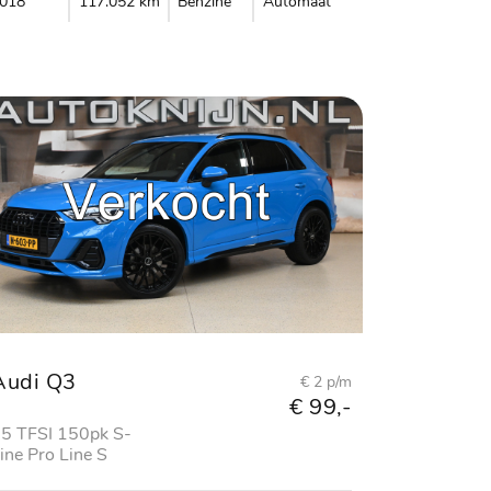
018
117.052 km
Benzine
Automaat
Audi Q3
€ 2 p/m
€ 99,-
5 TFSI 150pk S-
ine Pro Line S