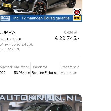
CUPRA
€ 434 p/m
€ 29.745,-
Formentor
.4 e-Hybrid 245pk
Z Black Ed.
ouwjaar
KM-stand
Brandstof
Transmissie
022
53.964 km
Benzine,Elektrisch
Automaat