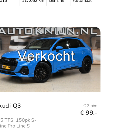
018
117.052 km
Benzine
Automaat
Audi Q3
€ 2 p/m
€ 99,-
5 TFSI 150pk S-
ine Pro Line S