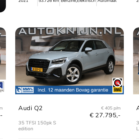
2021
53.726 km
Benzine,Elektrisch
Automaat
2
Audi Q2
/m
€ 405 p/m
-
€ 27.795,-
35 TFSI 150pk S
3
edition
L