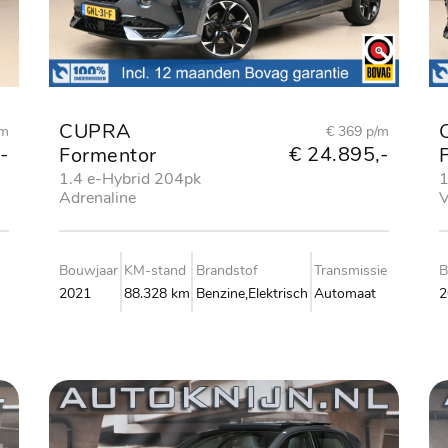
CUPRA
/m
€ 369 p/m
-
€ 24.895,-
Formentor
1.4 e-Hybrid 204pk
1
Adrenaline
V
Bouwjaar
KM-stand
Brandstof
Transmissie
B
2021
88.328 km
Benzine,Elektrisch
Automaat
2