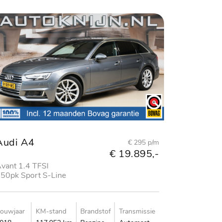
Audi A4
€ 295 p/m
€ 19.895,-
vant 1.4 TFSI
50pk Sport S-Line
dition
ouwjaar
KM-stand
Brandstof
Transmissie