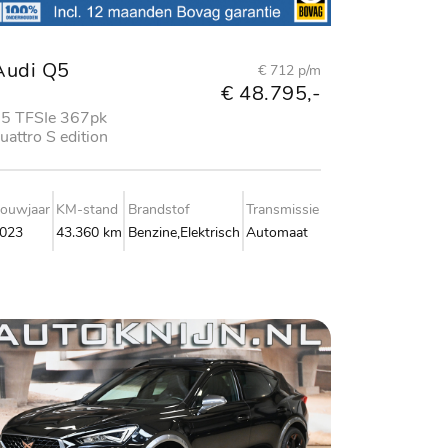
Audi Q5
€ 712 p/m
€ 48.795,-
5 TFSIe 367pk
uattro S edition
ouwjaar
KM-stand
Brandstof
Transmissie
023
43.360 km
Benzine,Elektrisch
Automaat