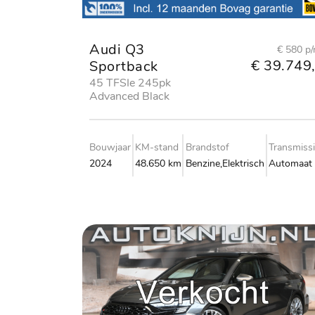
Audi Q3
€ 580 p
€ 39.749,
Sportback
45 TFSIe 245pk
Advanced Black
edition
Bouwjaar
KM-stand
Brandstof
Transmiss
2024
48.650 km
Benzine,Elektrisch
Automaat