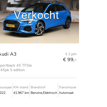
Audi A3
€ 2 p/m
€ 99,-
portback 45 TFSIe
45pk S edition
ompetition
ouwjaar
KM-stand
Brandstof
Transmissie
022
41.967 km
Benzine,Elektrisch
Automaat