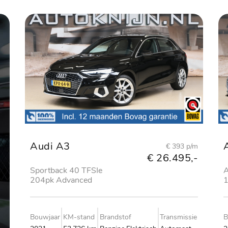
Audi A3
€ 393 p/m
€ 26.495,-
Sportback 40 TFSIe
A
204pk Advanced
1
edition
e
Bouwjaar
KM-stand
Brandstof
Transmissie
B