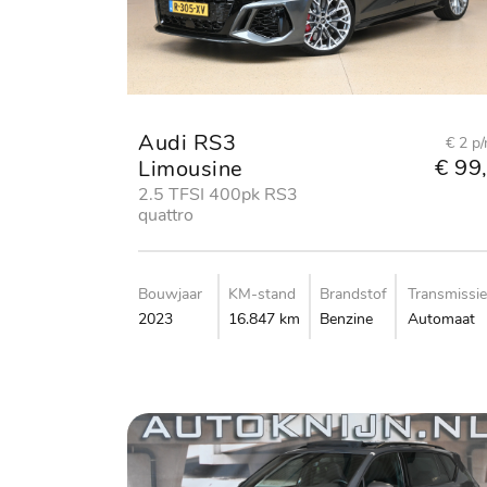
Audi RS3
€ 2 p
€ 99,
Limousine
2.5 TFSI 400pk RS3
quattro
Bouwjaar
KM-stand
Brandstof
Transmissie
2023
16.847 km
Benzine
Automaat