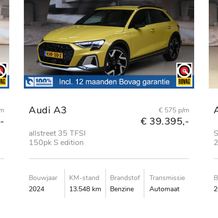
Audi A3
/m
€ 575 p/m
-
€ 39.395,-
allstreet 35 TFSI
S
150pk S edition
2
C
Bouwjaar
KM-stand
Brandstof
Transmissie
B
2024
13.548 km
Benzine
Automaat
2