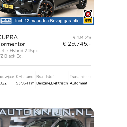
CUPRA
€ 434 p/m
€ 29.745,-
Formentor
.4 e-Hybrid 245pk
Z Black Ed.
ouwjaar
KM-stand
Brandstof
Transmissie
022
53.964 km
Benzine,Elektrisch
Automaat