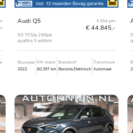
Audi Q5
/m
€ 654 p/m
-
€ 44.845,-
50 TFSIe 299pk
5
quattro S edition
q
ie
Bouwjaar
KM-stand
Brandstof
Transmissie
B
2022
60.397 km
Benzine,Elektrisch
Automaat
2