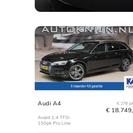
Audi A4
€ 278 p
€ 18.749,
Avant 1.4 TFSI
150pk Pro Line