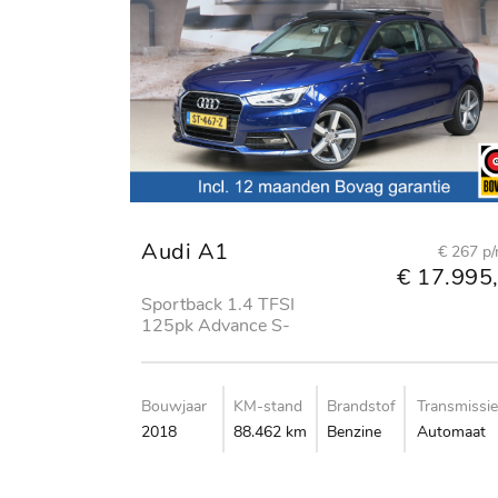
Audi A1
€ 267 p
€ 17.995,
Sportback 1.4 TFSI
125pk Advance S-
Line
Bouwjaar
KM-stand
Brandstof
Transmissie
2018
88.462 km
Benzine
Automaat