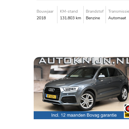
Bouwjaar
KM-stand
Brandstof
Transmissi
2018
131.803 km
Benzine
Automaat