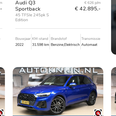
Audi Q3
/m
€ 626 p/m
-
€ 42.895,-
Sportback
45 TFSIe 245pk S
Edition
e
Bouwjaar
KM-stand
Brandstof
Transmissie
2022
31.598 km
Benzine,Elektrisch
Automaat