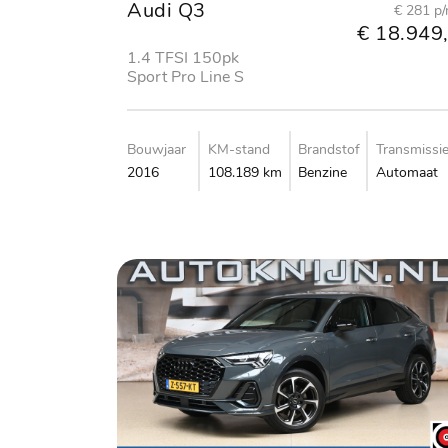
Audi Q3
€ 281 p
€ 18.949,
1.4 TFSI 150pk
Sport Pro Line S
Bouwjaar
KM-stand
Brandstof
Transmissi
2016
108.189 km
Benzine
Automaat