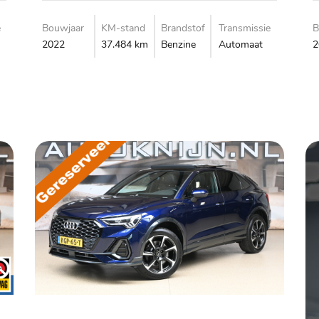
e
Bouwjaar
KM-stand
Brandstof
Transmissie
B
2022
37.484 km
Benzine
Automaat
2