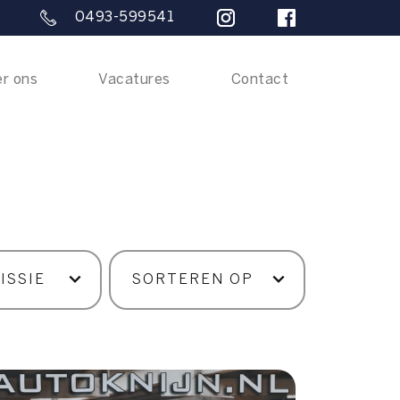
0493-599541
r ons
Vacatures
Contact