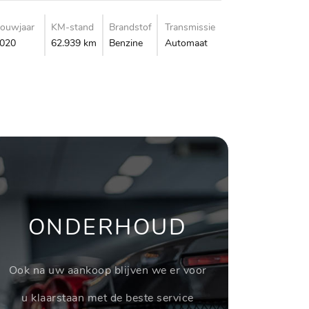
ouwjaar
KM-stand
Brandstof
Transmissie
020
62.939 km
Benzine
Automaat
ONDERHOUD
Ook na uw aankoop blijven we er voor
u klaarstaan met de beste service