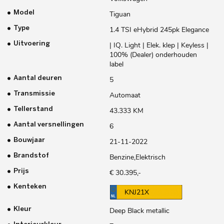
Model
Tiguan
Type
1.4 TSI eHybrid 245pk Elegance
Uitvoering
| IQ. Light | Elek. klep | Keyless |
100% (Dealer) onderhouden
label
Aantal deuren
5
Transmissie
Automaat
Tellerstand
43.333 KM
Aantal versnellingen
6
Bouwjaar
21-11-2022
Brandstof
Benzine,Elektrisch
Prijs
€ 30.395,-
Kenteken
KNJ21X
Kleur
Deep Black metallic