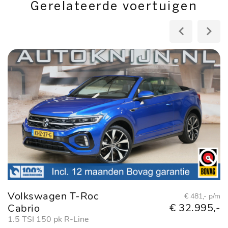
Gerelateerde voertuigen
Volkswagen T-Roc
V
€ 481,- p/m
€ 32.995,-
Cabrio
1
Ed
1.5 TSI 150 pk R-Line