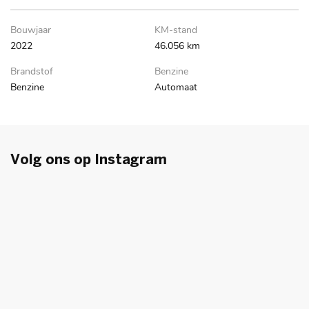
Bo
Bouwjaar
KM-stand
2
2022
46.056 km
Br
Brandstof
Benzine
Be
Benzine
Automaat
Volg ons op
Instagram