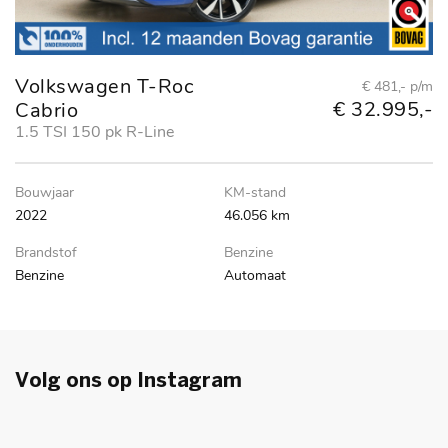
Volkswagen T-Roc
A
€ 481,- p/m
€ 32.995,-
Cabrio
al
ed
1.5 TSI 150 pk R-Line
Bo
Bouwjaar
KM-stand
2
2022
46.056 km
Br
Brandstof
Benzine
Be
Benzine
Automaat
Volg ons op
Instagram