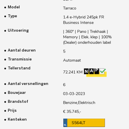
Model
Tarraco
Type
1.4 e-Hybrid 245pk FR
Business Intense
Uitvoering
| 360° | Pano | Trekhaak |
Memory | Elek. klep | 100%
(Dealer) onderhouden label
Aantal deuren
5
Transmissie
Automaat
Tellerstand
72.241 KM
Aantal versnellingen
6
Bouwjaar
03-03-2023
Brandstof
Benzine,Elektrisch
Prijs
€ 35.745,-
Kenteken
S564LT