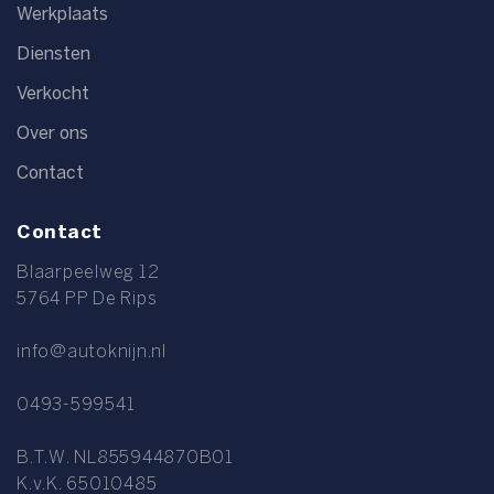
Werkplaats
Diensten
Verkocht
Over ons
Contact
Contact
Blaarpeelweg 12
5764 PP De Rips
info@autoknijn.nl
0493-599541
B.T.W. NL855944870B01
K.v.K. 65010485