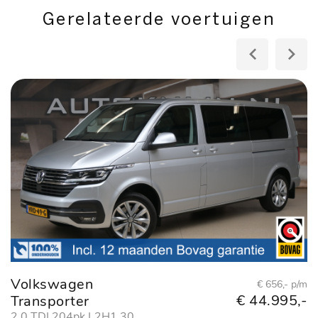
Gerelateerde voertuigen
Volkswagen
A
€ 656,- p/m
€ 44.995,-
Transporter
al
ed
2.0 TDI 204pk L2H1 30