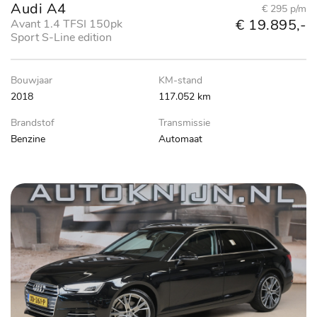
Audi A4
€ 295 p/m
€ 19.895,-
Avant 1.4 TFSI 150pk
Sport S-Line edition
Bouwjaar
KM-stand
2018
117.052 km
Brandstof
Transmissie
Benzine
Automaat