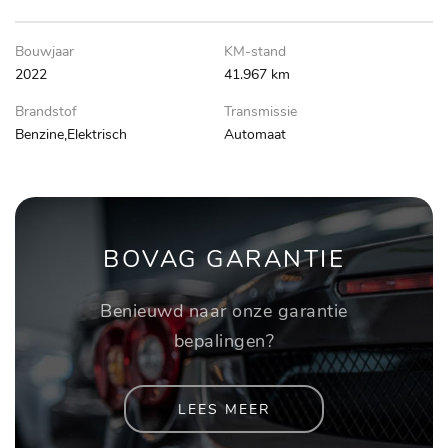
Bouwjaar
KM-stand
2022
41.967 km
Brandstof
Transmissie
Benzine,Elektrisch
Automaat
BOVAG GARANTIE
Benieuwd naar onze garantie
bepalingen?
LEES MEER