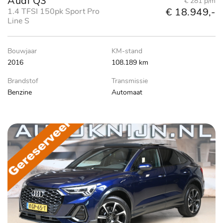
Audi Q3
€ 281 p/m
€ 18.949,-
1.4 TFSI 150pk Sport Pro
Line S
Bouwjaar
KM-stand
2016
108.189 km
Brandstof
Transmissie
Benzine
Automaat