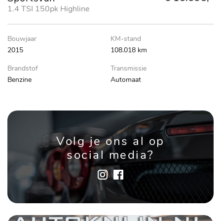
1.4 TSI 150pk Highline
Bouwjaar
KM-stand
2015
108.018 km
Brandstof
Transmissie
Benzine
Automaat
Volg je ons al op
social media?