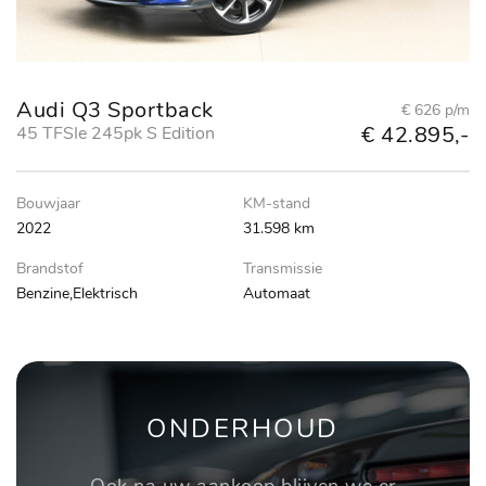
Audi Q3 Sportback
€ 626 p/m
€ 42.895,-
45 TFSIe 245pk S Edition
Bouwjaar
KM-stand
2022
31.598 km
Brandstof
Transmissie
Benzine,Elektrisch
Automaat
ONDERHOUD
Ook na uw aankoop blijven we er