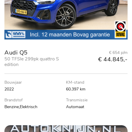
Audi Q5
€ 654 p/m
€ 44.845,-
50 TFSIe 299pk quattro S
edition
Bouwjaar
KM-stand
2022
60.397 km
Brandstof
Transmissie
Benzine,Elektrisch
Automaat