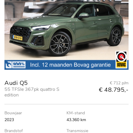
Audi Q5
€ 712 p/m
€ 48.795,-
55 TFSIe 367pk quattro S
edition
Bouwjaar
KM-stand
2023
43.360 km
Brandstof
Transmissie