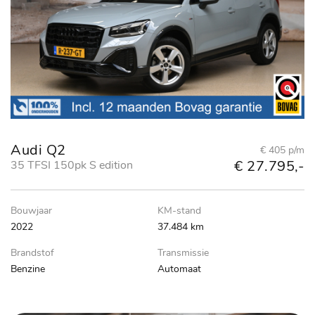
Audi Q2
€ 405 p/m
€ 27.795,-
35 TFSI 150pk S edition
Bouwjaar
KM-stand
2022
37.484 km
Brandstof
Transmissie
Benzine
Automaat