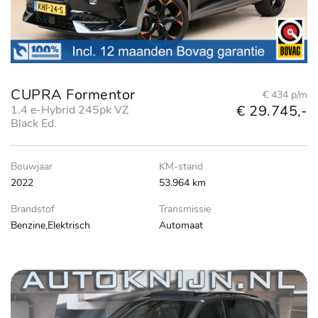
CUPRA Formentor
€ 434 p/m
€ 29.745,-
1.4 e-Hybrid 245pk VZ
Black Ed.
Bouwjaar
KM-stand
2022
53.964 km
Brandstof
Transmissie
Benzine,Elektrisch
Automaat