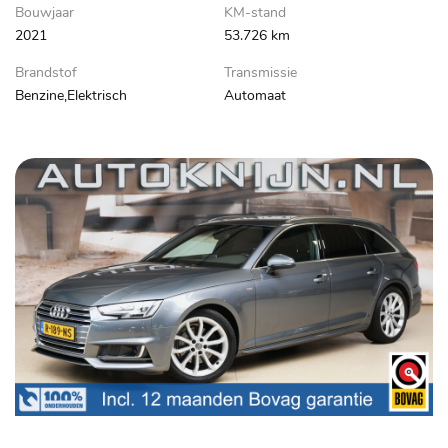
Bouwjaar
KM-stand
2021
53.726 km
Brandstof
Transmissie
Benzine,Elektrisch
Automaat