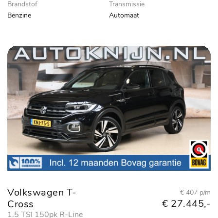
Brandstof
Transmissie
Benzine
Automaat
Volkswagen T-
€ 407 p/m
€ 27.445,-
Cross
1.5 TSI 150pk R-Line