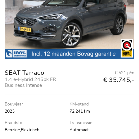
SEAT Tarraco
€ 521 p/m
€ 35.745,-
1.4 e-Hybrid 245pk FR
Business Intense
Bouwjaar
KM-stand
2023
72.241 km
Brandstof
Transmissie
Benzine,Elektrisch
Automaat