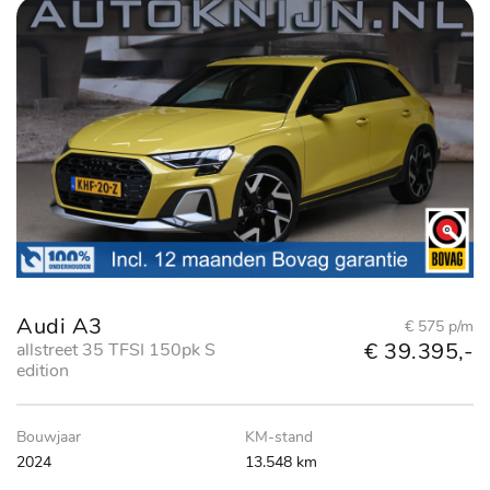
Audi A3
€ 575 p/m
€ 39.395,-
allstreet 35 TFSI 150pk S
edition
Bouwjaar
KM-stand
2024
13.548 km