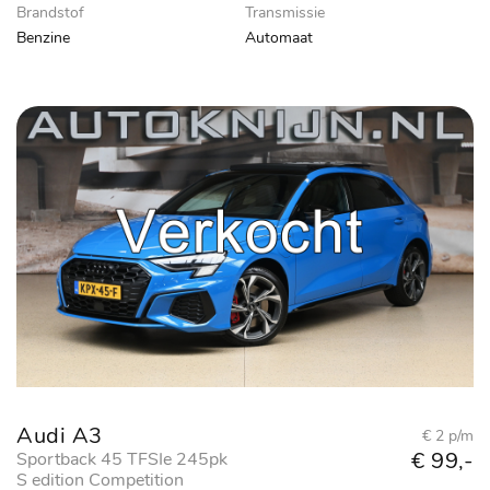
Brandstof
Transmissie
Benzine
Automaat
Audi A3
€ 2 p/m
€ 99,-
Sportback 45 TFSIe 245pk
S edition Competition