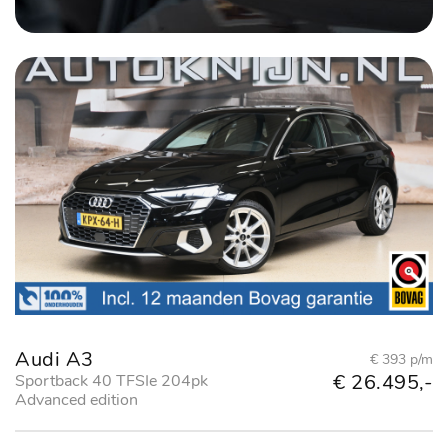
Audi A3
€ 393 p/m
€ 26.495,-
Sportback 40 TFSIe 204pk
Advanced edition