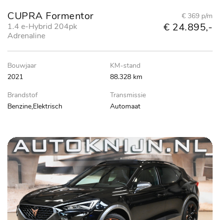
CUPRA Formentor
€ 369 p/m
€ 24.895,-
1.4 e-Hybrid 204pk
Adrenaline
Bouwjaar
KM-stand
2021
88.328 km
Brandstof
Transmissie
Benzine,Elektrisch
Automaat