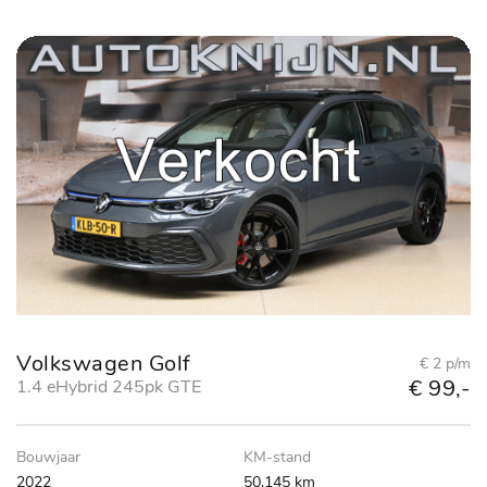
Volkswagen Golf
€ 2 p/m
€ 99,-
1.4 eHybrid 245pk GTE
Bouwjaar
KM-stand
2022
50.145 km