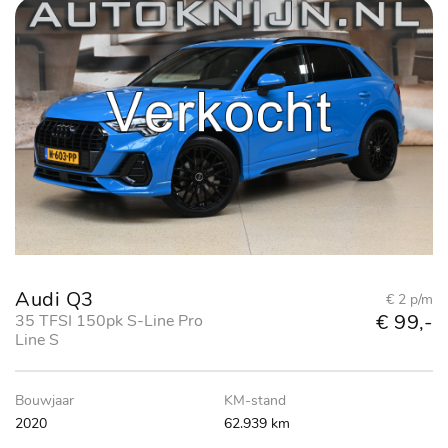
Audi Q3
€ 2 p/m
€ 99,-
35 TFSI 150pk S-Line Pro
Line S
Bouwjaar
KM-stand
2020
62.939 km