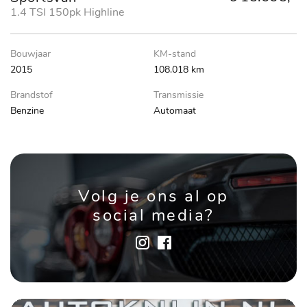
1.4 TSI 150pk Highline
Bouwjaar
KM-stand
2015
108.018 km
Brandstof
Transmissie
Benzine
Automaat
Volg je ons al op
social media?