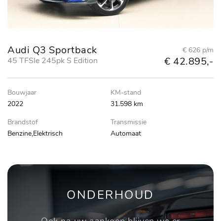
Audi Q3 Sportback
€ 626 p/m
€ 42.895,-
45 TFSIe 245pk S Edition
Bouwjaar
KM-stand
2022
31.598 km
Brandstof
Transmissie
Benzine,Elektrisch
Automaat
ONDERHOUD
Ook na uw aankoop blijven we er