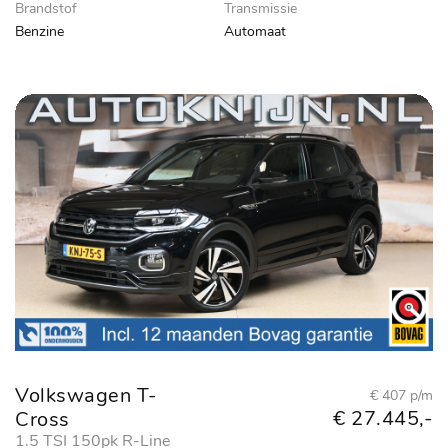
Brandstof
Transmissie
Benzine
Automaat
Volkswagen T-
€ 407 p/m
€ 27.445,-
Cross
1.5 TSI 150pk R-Line