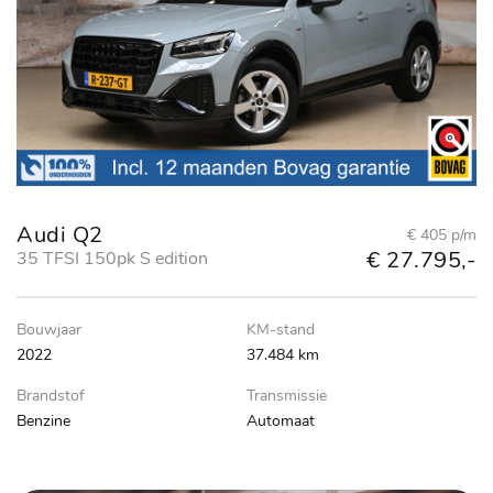
Audi Q2
€ 405 p/m
€ 27.795,-
35 TFSI 150pk S edition
Bouwjaar
KM-stand
2022
37.484 km
Brandstof
Transmissie
Benzine
Automaat