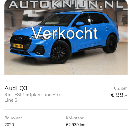
Audi Q3
€ 2 p/m
€ 99,-
35 TFSI 150pk S-Line Pro
Line S
Bouwjaar
KM-stand
2020
62.939 km