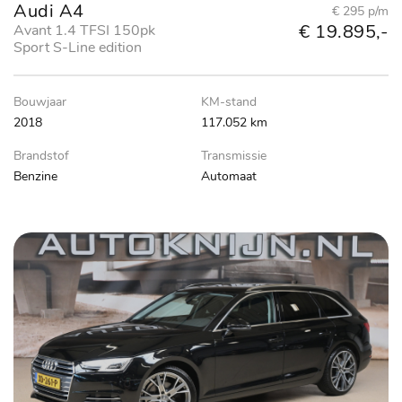
Audi A4
€ 295 p/m
€ 19.895,-
Avant 1.4 TFSI 150pk
Sport S-Line edition
Bouwjaar
KM-stand
2018
117.052 km
Brandstof
Transmissie
Benzine
Automaat