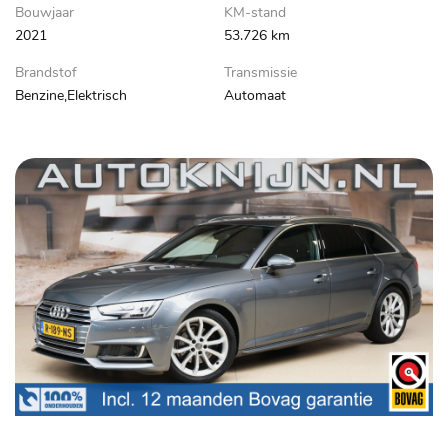
Bouwjaar
KM-stand
2021
53.726 km
Brandstof
Transmissie
Benzine,Elektrisch
Automaat