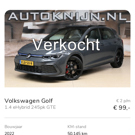
Volkswagen Golf
€ 2 p/m
€ 99,-
1.4 eHybrid 245pk GTE
Bouwjaar
KM-stand
2022
50.145 km