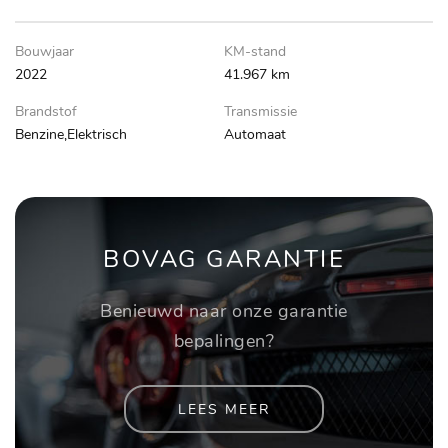
Bouwjaar
KM-stand
2022
41.967 km
Brandstof
Transmissie
Benzine,Elektrisch
Automaat
BOVAG GARANTIE
Benieuwd naar onze garantie
bepalingen?
LEES MEER