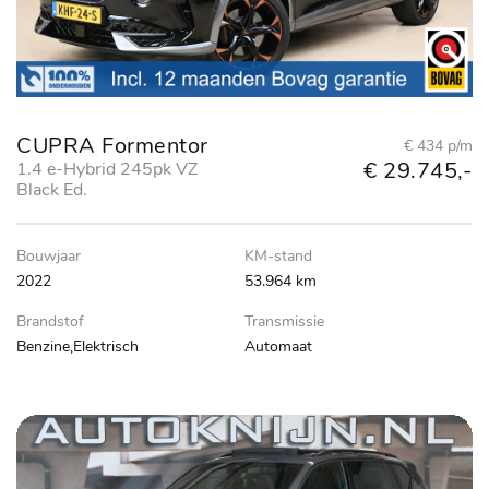
CUPRA Formentor
€ 434 p/m
€ 29.745,-
1.4 e-Hybrid 245pk VZ
Black Ed.
Bouwjaar
KM-stand
2022
53.964 km
Brandstof
Transmissie
Benzine,Elektrisch
Automaat