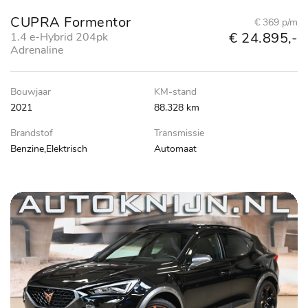
CUPRA Formentor
€ 369 p/m
€ 24.895,-
1.4 e-Hybrid 204pk
Adrenaline
Bouwjaar
KM-stand
2021
88.328 km
Brandstof
Transmissie
Benzine,Elektrisch
Automaat