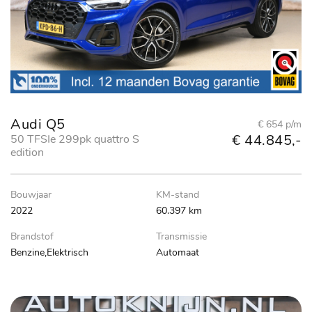
Audi Q5
€ 654 p/m
€ 44.845,-
50 TFSIe 299pk quattro S
edition
Bouwjaar
KM-stand
2022
60.397 km
Brandstof
Transmissie
Benzine,Elektrisch
Automaat