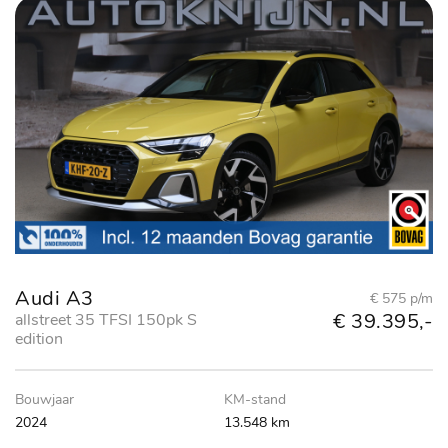
Audi A3
€ 575 p/m
€ 39.395,-
allstreet 35 TFSI 150pk S
edition
Bouwjaar
KM-stand
2024
13.548 km