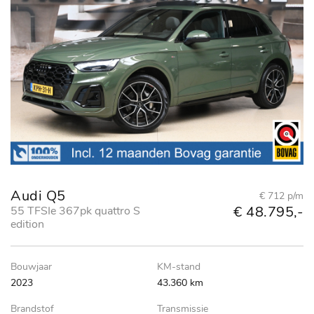
Audi Q5
€ 712 p/m
€ 48.795,-
55 TFSIe 367pk quattro S
edition
Bouwjaar
KM-stand
2023
43.360 km
Brandstof
Transmissie