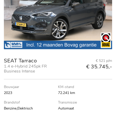
SEAT Tarraco
€ 521 p/m
€ 35.745,-
1.4 e-Hybrid 245pk FR
Business Intense
Bouwjaar
KM-stand
2023
72.241 km
Brandstof
Transmissie
Benzine,Elektrisch
Automaat