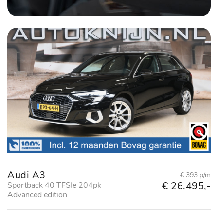
Audi A3
€ 393 p/m
€ 26.495,-
Sportback 40 TFSIe 204pk
Advanced edition