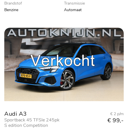
Brandstof
Transmissie
Benzine
Automaat
Audi A3
€ 2 p/m
€ 99,-
Sportback 45 TFSIe 245pk
S edition Competition