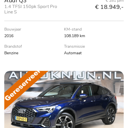
Audi Q3
€ 281 p/m
€ 18.949,-
1.4 TFSI 150pk Sport Pro
Line S
Bouwjaar
KM-stand
2016
108.189 km
Brandstof
Transmissie
Benzine
Automaat