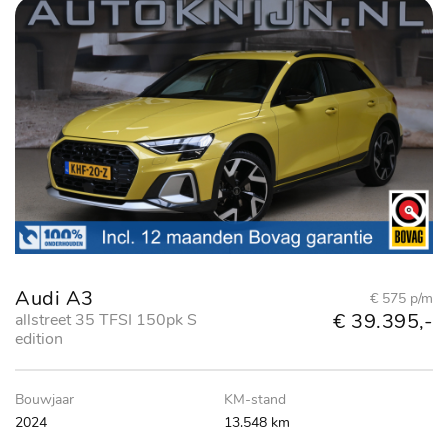
Audi A3
€ 575 p/m
€ 39.395,-
allstreet 35 TFSI 150pk S
edition
Bouwjaar
KM-stand
2024
13.548 km