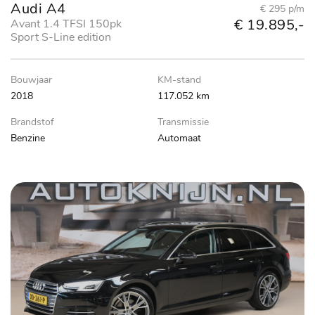
Audi A4
€ 295 p/m
€ 19.895,-
Avant 1.4 TFSI 150pk
Sport S-Line edition
Bouwjaar
KM-stand
2018
117.052 km
Brandstof
Transmissie
Benzine
Automaat