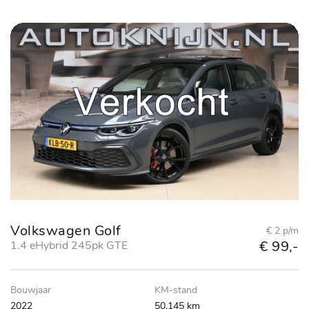
Volkswagen Golf
€ 2 p/m
€ 99,-
1.4 eHybrid 245pk GTE
Bouwjaar
KM-stand
2022
50.145 km