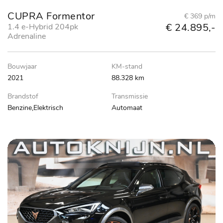
CUPRA Formentor
€ 369 p/m
€ 24.895,-
1.4 e-Hybrid 204pk
Adrenaline
Bouwjaar
KM-stand
2021
88.328 km
Brandstof
Transmissie
Benzine,Elektrisch
Automaat