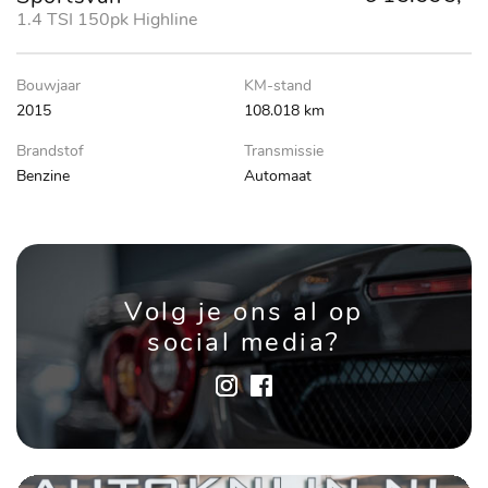
1.4 TSI 150pk Highline
Bouwjaar
KM-stand
2015
108.018 km
Brandstof
Transmissie
Benzine
Automaat
Volg je ons al op
social media?