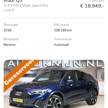
Audi Q3
€ 281 p/m
€ 18.949,-
1.4 TFSI 150pk Sport Pro
Line S
Bouwjaar
KM-stand
2016
108.189 km
Brandstof
Transmissie
Benzine
Automaat