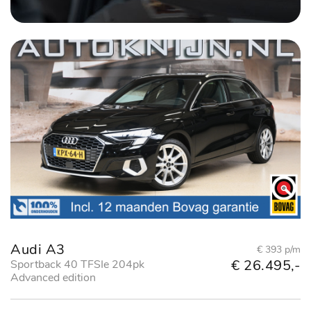
Audi A3
€ 393 p/m
€ 26.495,-
Sportback 40 TFSIe 204pk
Advanced edition