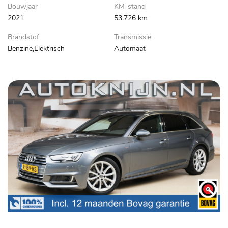
Bouwjaar
KM-stand
2021
53.726 km
Brandstof
Transmissie
Benzine,Elektrisch
Automaat