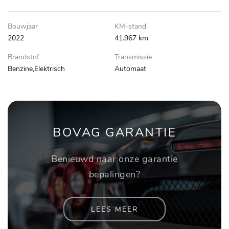
Bouwjaar
KM-stand
2022
41.967 km
Brandstof
Transmissie
Benzine,Elektrisch
Automaat
BOVAG GARANTIE
Benieuwd naar onze garantie
bepalingen?
LEES MEER