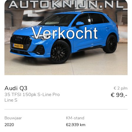
Audi Q3
€ 2 p/m
€ 99,-
35 TFSI 150pk S-Line Pro
Line S
Bouwjaar
KM-stand
2020
62.939 km