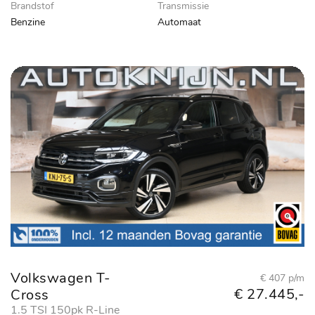
Brandstof
Transmissie
Benzine
Automaat
Volkswagen T-
€ 407 p/m
€ 27.445,-
Cross
1.5 TSI 150pk R-Line