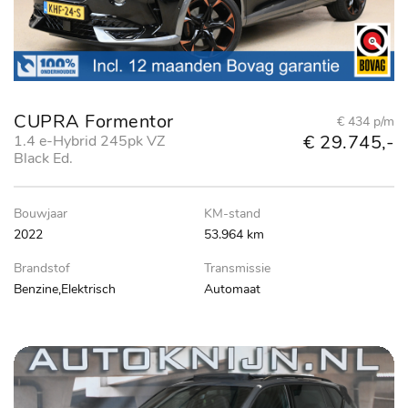
CUPRA Formentor
€ 434 p/m
€ 29.745,-
1.4 e-Hybrid 245pk VZ
Black Ed.
Bouwjaar
KM-stand
2022
53.964 km
Brandstof
Transmissie
Benzine,Elektrisch
Automaat