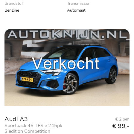
Brandstof
Transmissie
Benzine
Automaat
Audi A3
€ 2 p/m
€ 99,-
Sportback 45 TFSIe 245pk
S edition Competition