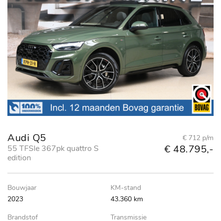
Audi Q5
€ 712 p/m
€ 48.795,-
55 TFSIe 367pk quattro S
edition
Bouwjaar
KM-stand
2023
43.360 km
Brandstof
Transmissie