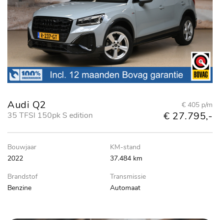
Audi Q2
€ 405 p/m
€ 27.795,-
35 TFSI 150pk S edition
Bouwjaar
KM-stand
2022
37.484 km
Brandstof
Transmissie
Benzine
Automaat