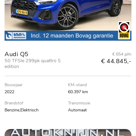
Audi Q5
€ 654 p/m
€ 44.845,-
50 TFSIe 299pk quattro S
edition
Bouwjaar
KM-stand
2022
60.397 km
Brandstof
Transmissie
Benzine,Elektrisch
Automaat