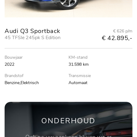
Audi Q3 Sportback
€ 626 p/m
€ 42.895,-
45 TFSIe 245pk S Edition
Bouwjaar
KM-stand
2022
31.598 km
Brandstof
Transmissie
Benzine,Elektrisch
Automaat
ONDERHOUD
Ook na uw aankoop blijven we er