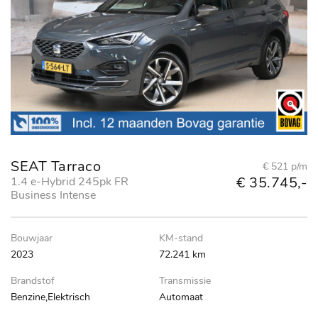
SEAT Tarraco
€ 521 p/m
€ 35.745,-
1.4 e-Hybrid 245pk FR
Business Intense
Bouwjaar
KM-stand
2023
72.241 km
Brandstof
Transmissie
Benzine,Elektrisch
Automaat